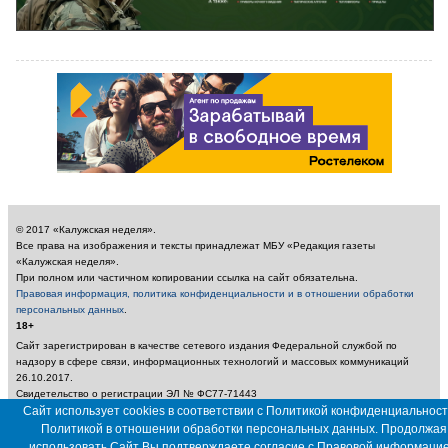
© 2017 «Калужская неделя».
Все права на изображения и тексты принадлежат МБУ «Редакция газеты
«Калужская неделя».
При полном или частичном копировании ссылка на сайт обязательна.
Правовая информация, политика конфиденциальности и в отношении обработки
персональных данных
.
18+
Сайт зарегистрирован в качестве сетевого издания Федеральной службой по
надзору в сфере связи, информационных технологий и массовых коммуникаций
26.10.2017.
Свидетельство о регистрации ЭЛ № ФС77-71443
Учредитель: Муниципальное бюджетное учреждение «Редакция газеты «Калужская
Сайт использует cookies в соответствии с Политикой конфиденциальност
неделя»
Политикой в отношении обработки персональных данных. Продолжая
Главный редактор: Амбарцумян А. Ю. / Электронный адрес редакции:
использовать Сайт Вы подтверждаете согласие с
Правовой информаци