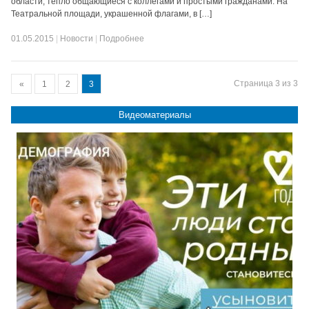
области, тепло общающиеся с коллегами и простыми гражданами. На
Театральной площади, украшенной флагами, в […]
01.05.2015
|
Новости
|
Подробнее
Страница 3 из 3
«
1
2
3
Видеоматериалы