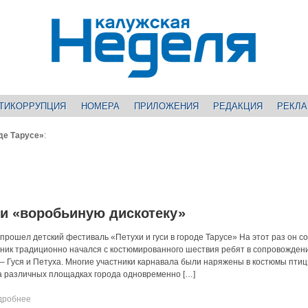
ТИКОРРУПЦИЯ
НОМЕРА
ПРИЛОЖЕНИЯ
РЕДАКЦИЯ
РЕКЛ
оде Тарусе»
:
и «воробьиную дискотеку»
 прошел детский фестиваль «Петухи и гуси в городе Тарусе» На этот раз он с
дник традиционно начался с костюмированного шествия ребят в сопровожден
 – Гуся и Петуха. Многие участники карнавала были наряжены в костюмы птиц
а различных площадках города одновременно […]
дробнее