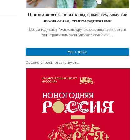
Присоединяйтесь и вы к поддержке тех, кому так
нужна семья, станьте родителями
В этом году сайту "Усыновите.ру" исполнилось 18 лет. За эти
годы произошло очень многое в семейном …
Наш опрос
Свежие опросы отсутствуют...