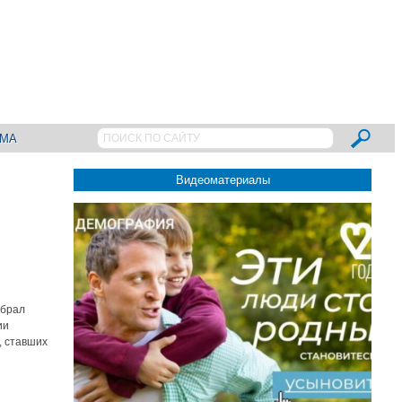
АМА
Видеоматериалы
обрал
ии
, ставших