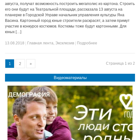
августа, получат возможность построить мегаполис из картона. Строить
его они будут на Театральной площади, рассказала 13 августа на
планерке в Городской Управе начальник управления культуры Яна
Васина. Картонный город юные строители раскрасят, а затем примут
участие в конкурсе костюмов. Костюмы тоже будут картонными. Для
юных […]
13.08.2018
|
Главная лента
,
Эксклюзив
|
Подробнее
Страница 1 из 2
1
2
»
Видеоматериалы