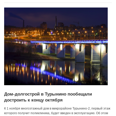
Дом-долгострой в Турынино пообещали
достроить к концу октября
К 1 ноября многоэтажный дом в микрорайоне Турынино-2, первый этаж
которого получит поликлиника, будет введен в эксплуатацию. Об этом