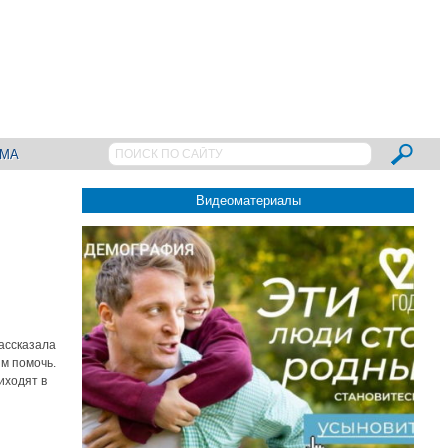
АМА
Видеоматериалы
ассказала
им помочь.
иходят в