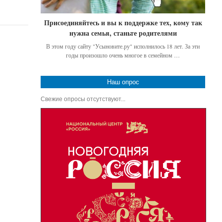
Присоединяйтесь и вы к поддержке тех, кому так
нужна семья, станьте родителями
В этом году сайту "Усыновите.ру" исполнилось 18 лет. За эти
годы произошло очень многое в семейном …
Наш опрос
Свежие опросы отсутствуют...