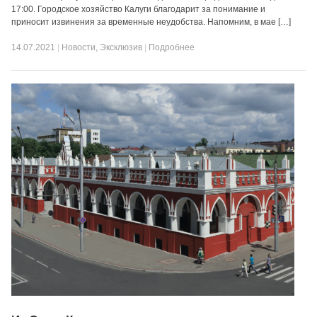
17:00. Городское хозяйство Калуги благодарит за понимание и
приносит извинения за временные неудобства. Напомним, в мае […]
14.07.2021
|
Новости
,
Эксклюзив
|
Подробнее