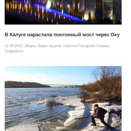
В Калуге нарастили понтонный мост через Оку
21.05.2021
|
Видео
,
Видео недели
,
Новости Городской Управы
|
Подробнее