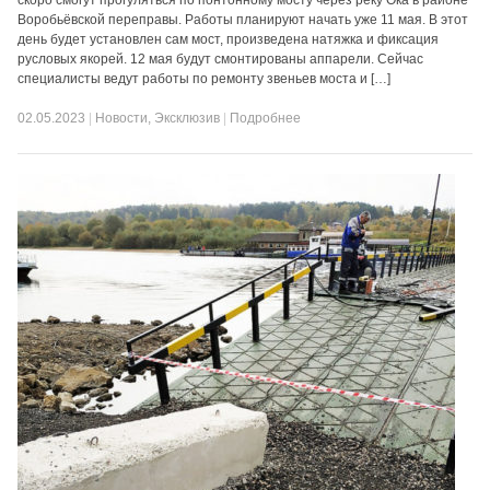
скоро смогут прогуляться по понтонному мосту через реку Ока в районе
Воробьёвской переправы. Работы планируют начать уже 11 мая. В этот
день будет установлен сам мост, произведена натяжка и фиксация
русловых якорей. 12 мая будут смонтированы аппарели. Сейчас
специалисты ведут работы по ремонту звеньев моста и […]
02.05.2023
|
Новости
,
Эксклюзив
|
Подробнее