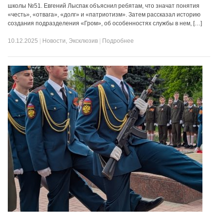
школы №51. Евгений Лыспак объяснил ребятам, что значат понятия
«честь», «отвага», «долг» и «патриотизм». Затем рассказал историю
создания подразделения «Гром», об особенностях службы в нем, […]
10.12.2025
|
Новости
,
Эксклюзив
|
Подробнее