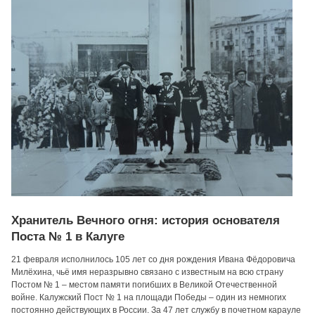
Хранитель Вечного огня: история основателя
Поста № 1 в Калуге
21 февраля исполнилось 105 лет со дня рождения Ивана Фёдоровича
Милёхина, чьё имя неразрывно связано с известным на всю страну
Постом № 1 – местом памяти погибших в Великой Отечественной
войне. Калужский Пост № 1 на площади Победы – один из немногих
постоянно действующих в России. За 47 лет службу в почетном карауле