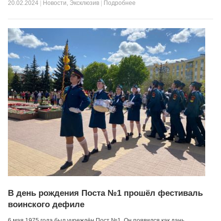
20.02.2024
|
Новости
,
Эксклюзив
|
Подробнее
В день рождения Поста №1 прошёл фестиваль
воинского дефиле
6 мая 1975 года был учреждён Пост №1. Он появился как дань