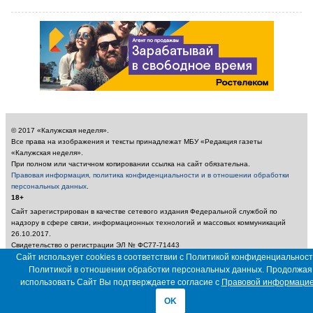
© 2017 «Калужская неделя».
Все права на изображения и тексты принадлежат МБУ «Редакция газеты
«Калужская неделя».
При полном или частичном копировании ссылка на сайт обязательна.
Правовая информация, политика конфиденциальности и в отношении обработки
персональных данных
.
18+
Сайт зарегистрирован в качестве сетевого издания Федеральной службой по
надзору в сфере связи, информационных технологий и массовых коммуникаций
26.10.2017.
Свидетельство о регистрации ЭЛ № ФС77-71443
Учредитель: Муниципальное бюджетное учреждение «Редакция газеты «Калужская
Сайт использует cookies в соответствии с Политикой конфиденциальност
неделя»
Политикой в отношении обработки персональных данных. Продолжая
Главный редактор: Амбарцумян А. Ю. / Электронный адрес редакции:
использовать Сайт Вы подтверждаете согласие с
Правовой информаци
nedelya_kaluga@adm.kaluga.ru / Телефон редакции: 400-424
OK