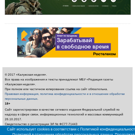
© 2017 «Калужская неделя».
Все права на изображения и тексты принадлежат МБУ «Редакция газеты
«Калужская неделя».
При полном или частичном копировании ссылка на сайт обязательна.
Правовая информация, политика конфиденциальности и в отношении обработки
персональных данных
.
18+
Сайт зарегистрирован в качестве сетевого издания Федеральной службой по
надзору в сфере связи, информационных технологий и массовых коммуникаций
26.10.2017.
Свидетельство о регистрации ЭЛ № ФС77-71443
Учредитель: Муниципальное бюджетное учреждение «Редакция газеты «Калужская
Сайт использует cookies в соответствии с Политикой конфиденциальност
неделя»
Политикой в отношении обработки персональных данных. Продолжая