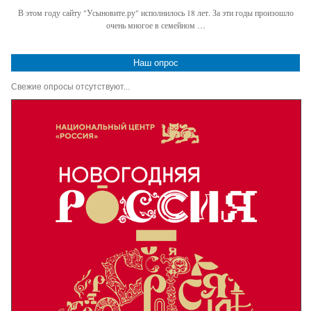
В этом году сайту "Усыновите.ру" исполнилось 18 лет. За эти годы произошло
очень многое в семейном …
Наш опрос
Свежие опросы отсутствуют...