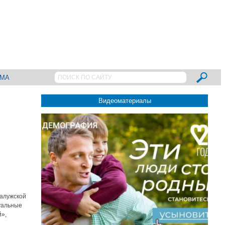
АМА
Видеоматериалы
Калужской
дуальные
й»,