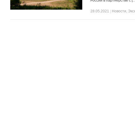
России в партнёрстве с [
28.05.2021
|
Новости
,
Экс