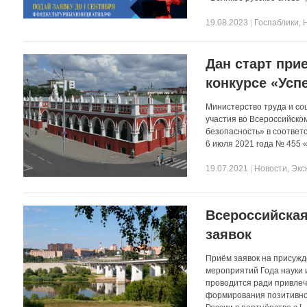
19.08.2023
|
Госпаблики
,
Дан старт при
конкурсе «Усп
Министерство труда и со
участия во Всероссийско
безопасность» в соответ
6 июля 2021 года № 455 
19.07.2021
|
Новости
,
Экс
Всероссийская
заявок
Приём заявок на присужд
мероприятий Года науки и
проводится ради привлеч
формирования позитивно