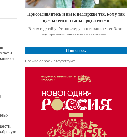
Присоединяйтесь и вы к поддержке тех, кому так
нужна семья, станьте родителями
В этом году сайту "Усыновите.ру" исполнилось 18 лет. За эти
годы произошло очень многое в семейном …
ля
Наш опрос
Успех и
рации от
Свежие опросы отсутствуют...
м
чевых
ществ,
нобрнауки