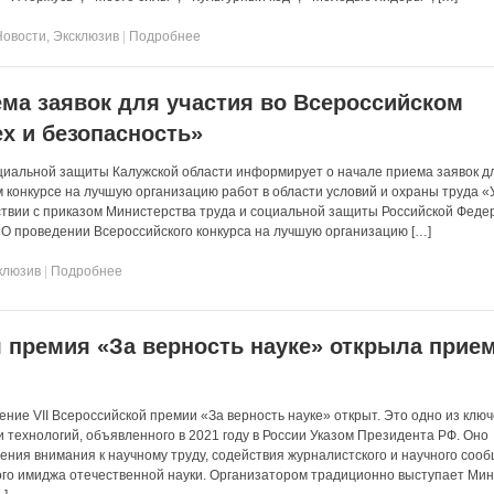
Новости
,
Эксклюзив
|
Подробнее
ема заявок для участия во Всероссийском
ех и безопасность»
циальной защиты Калужской области информирует о начале приема заявок д
м конкурсе на лучшую организацию работ в области условий и охраны труда «
ствии с приказом Министерства труда и социальной защиты Российской Феде
«О проведении Всероссийского конкурса на лучшую организацию […]
клюзив
|
Подробнее
 премия «За верность науке» открыла прие
ение VII Всероссийской премии «За верность науке» открыт. Это одно из клю
 технологий, объявленного в 2021 году в России Указом Президента РФ. Оно
ения внимания к научному труду, содействия журналистского и научного сооб
го имиджа отечественной науки. Организатором традиционно выступает Ми