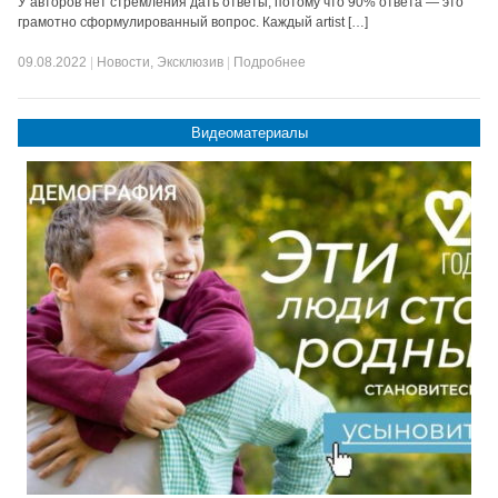
У авторов нет стремления дать ответы, потому что 90% ответа — это
грамотно сформулированный вопрос. Каждый artist […]
09.08.2022
|
Новости
,
Эксклюзив
|
Подробнее
Видеоматериалы