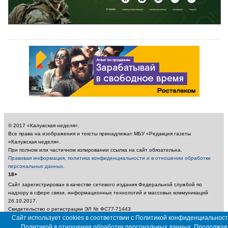
© 2017 «Калужская неделя».
Все права на изображения и тексты принадлежат МБУ «Редакция газеты
«Калужская неделя».
При полном или частичном копировании ссылка на сайт обязательна.
Правовая информация, политика конфиденциальности и в отношении обработки
персональных данных
.
18+
Сайт зарегистрирован в качестве сетевого издания Федеральной службой по
надзору в сфере связи, информационных технологий и массовых коммуникаций
26.10.2017.
Свидетельство о регистрации ЭЛ № ФС77-71443
Учредитель: Муниципальное бюджетное учреждение «Редакция газеты «Калужская
Сайт использует cookies в соответствии с Политикой конфиденциальност
неделя»
Политикой в отношении обработки персональных данных. Продолжая