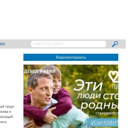
АМА
Видеоматериалы
ный труд»
тизма и
низаций
нять