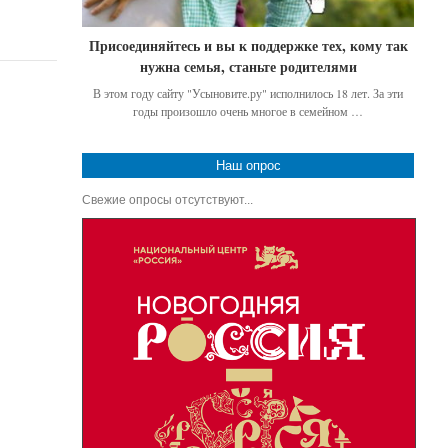
Присоединяйтесь и вы к поддержке тех, кому так
нужна семья, станьте родителями
В этом году сайту "Усыновите.ру" исполнилось 18 лет. За эти
годы произошло очень многое в семейном …
Наш опрос
Свежие опросы отсутствуют...