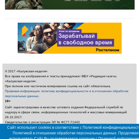
© 2017 «Калужская неделя».
Все права на изображения и тексты принадлежат МБУ «Редакция газеты
«Калужская неделя».
При полном или частичном копировании ссылка на сайт обязательна.
Правовая информация, политика конфиденциальности и в отношении обработки
персональных данных
.
18+
Сайт зарегистрирован в качестве сетевого издания Федеральной службой по
надзору в сфере связи, информационных технологий и массовых коммуникаций
26.10.2017.
Свидетельство о регистрации ЭЛ № ФС77-71443
Учредитель: Муниципальное бюджетное учреждение «Редакция газеты «Калужская
Сайт использует cookies в соответствии с Политикой конфиденциальност
неделя»
Политикой в отношении обработки персональных данных. Продолжая
Главный редактор: Амбарцумян А. Ю. / Электронный адрес редакции:
использовать Сайт Вы подтверждаете согласие с
Правовой информаци