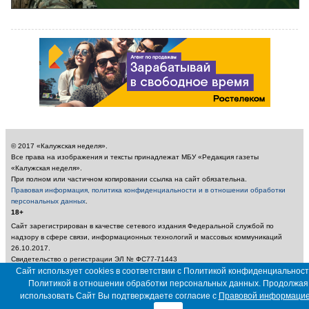
© 2017 «Калужская неделя».
Все права на изображения и тексты принадлежат МБУ «Редакция газеты
«Калужская неделя».
При полном или частичном копировании ссылка на сайт обязательна.
Правовая информация, политика конфиденциальности и в отношении обработки
персональных данных
.
18+
Сайт зарегистрирован в качестве сетевого издания Федеральной службой по
надзору в сфере связи, информационных технологий и массовых коммуникаций
26.10.2017.
Свидетельство о регистрации ЭЛ № ФС77-71443
Учредитель: Муниципальное бюджетное учреждение «Редакция газеты «Калужская
Сайт использует cookies в соответствии с Политикой конфиденциальност
неделя»
Политикой в отношении обработки персональных данных. Продолжая
Главный редактор: Амбарцумян А. Ю. / Электронный адрес редакции:
использовать Сайт Вы подтверждаете согласие с
Правовой информаци
nedelya_kaluga@adm.kaluga.ru / Телефон редакции: 400-424