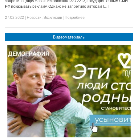
запретило (https://tass.ru/ekonomika/13872213) государственным СМИ
РФ показывать рекламу. Однако не запретило авторам […]
27.02.2022
|
Новости
,
Эксклюзив
|
Подробнее
Видеоматериалы