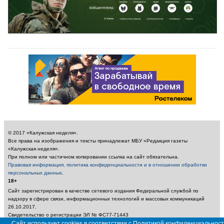
© 2017 «Калужская неделя».
Все права на изображения и тексты принадлежат МБУ «Редакция газеты
«Калужская неделя».
При полном или частичном копировании ссылка на сайт обязательна.
Правовая информация, политика конфиденциальности и в отношении обработки
персональных данных
.
18+
Сайт зарегистрирован в качестве сетевого издания Федеральной службой по
надзору в сфере связи, информационных технологий и массовых коммуникаций
26.10.2017.
Свидетельство о регистрации ЭЛ № ФС77-71443
Учредитель: Муниципальное бюджетное учреждение «Редакция газеты «Калужская
Сайт использует cookies в соответствии с Политикой конфиденциальност