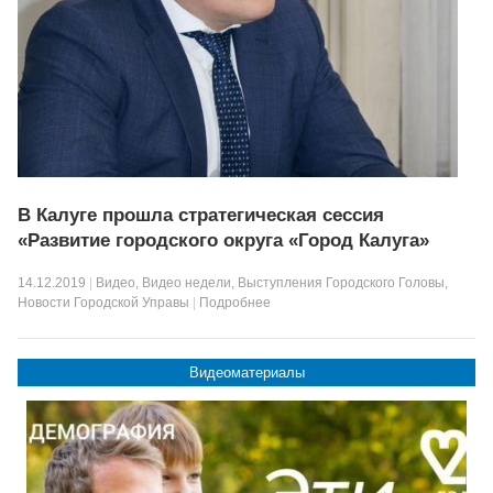
В Калуге прошла стратегическая сессия
«Развитие городского округа «Город Калуга»
14.12.2019
|
Видео
,
Видео недели
,
Выступления Городского Головы
,
Новости Городской Управы
|
Подробнее
Видеоматериалы