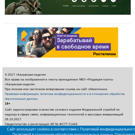
© 2017 «Калужская неделя».
Все права на изображения и тексты принадлежат МБУ «Редакция газеты
«Калужская неделя».
При полном или частичном копировании ссылка на сайт обязательна.
Правовая информация, политика конфиденциальности и в отношении обработки
персональных данных
.
18+
Сайт зарегистрирован в качестве сетевого издания Федеральной службой по
надзору в сфере связи, информационных технологий и массовых коммуникаций
26.10.2017.
Свидетельство о регистрации ЭЛ № ФС77-71443
Учредитель: Муниципальное бюджетное учреждение «Редакция газеты «Калужская
Сайт использует cookies в соответствии с Политикой конфиденциальност
неделя»
Политикой в отношении обработки персональных данных. Продолжая