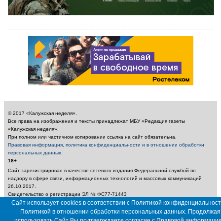
© 2017 «Калужская неделя».
Все права на изображения и тексты принадлежат МБУ «Редакция газеты
«Калужская неделя».
При полном или частичном копировании ссылка на сайт обязательна.
Правовая информация, политика конфиденциальности и в отношении обработки
персональных данных
.
18+
Сайт зарегистрирован в качестве сетевого издания Федеральной службой по
надзору в сфере связи, информационных технологий и массовых коммуникаций
26.10.2017.
Свидетельство о регистрации ЭЛ № ФС77-71443
Учредитель: Муниципальное бюджетное учреждение «Редакция газеты «Калужская
Сайт использует cookies в соответствии с Политикой конфиденциальност
неделя»
Политикой в отношении обработки персональных данных. Продолжая
Главный редактор: Амбарцумян А. Ю. / Электронный адрес редакции:
использовать Сайт Вы подтверждаете согласие с
Правовой информаци