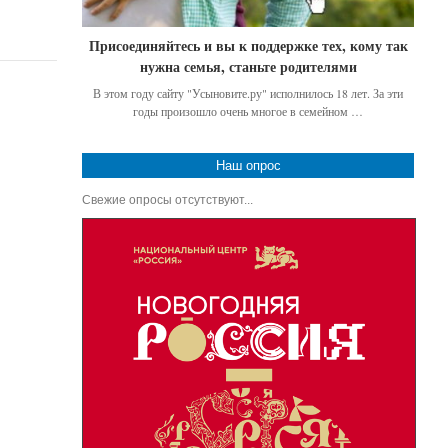
Присоединяйтесь и вы к поддержке тех, кому так
нужна семья, станьте родителями
В этом году сайту "Усыновите.ру" исполнилось 18 лет. За эти
годы произошло очень многое в семейном …
Наш опрос
Свежие опросы отсутствуют...