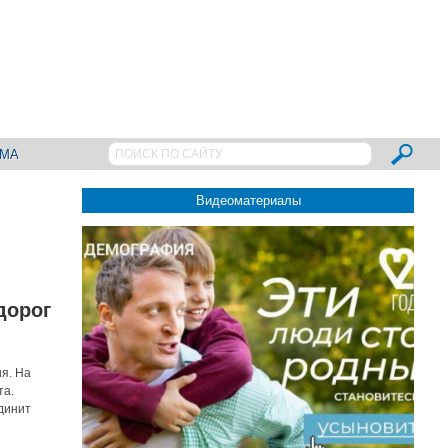
АМА
Видеоматериалы
дорог
ия. На
та.
динит