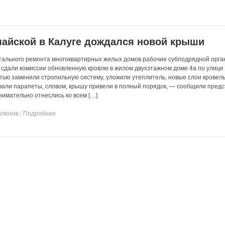
айской в Калуге дождался новой крыши
итального ремонта многоквартирных жилых домов рабочие субподрядной орг
сдали комиссии обновленную кровлю в жилом двухэтажном доме 4а по улице
ью заменили стропильную систему, уложили утеплитель, новые слои кровел
али парапеты, словом, крышу привели в полный порядок, — сообщили пред
нимательно отнеслись ко всем […]
клюзив
|
Подробнее