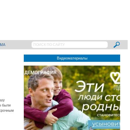
АМА
Видеоматериалы
ышу
ы были
осрочным