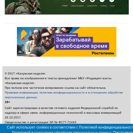
© 2017 «Калужская неделя».
Все права на изображения и тексты принадлежат МБУ «Редакция газеты
«Калужская неделя».
При полном или частичном копировании ссылка на сайт обязательна.
Правовая информация, политика конфиденциальности и в отношении обработки
персональных данных
.
18+
Сайт зарегистрирован в качестве сетевого издания Федеральной службой по
надзору в сфере связи, информационных технологий и массовых коммуникаций
26.10.2017.
Свидетельство о регистрации ЭЛ № ФС77-71443
Учредитель: Муниципальное бюджетное учреждение «Редакция газеты «Калужская
Сайт использует cookies в соответствии с Политикой конфиденциальност
неделя»
Политикой в отношении обработки персональных данных. Продолжая