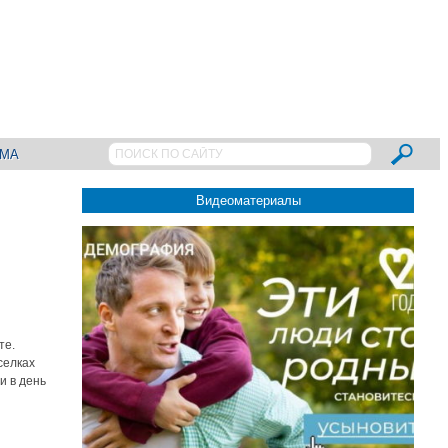
АМА
Видеоматериалы
те.
селках
и в день