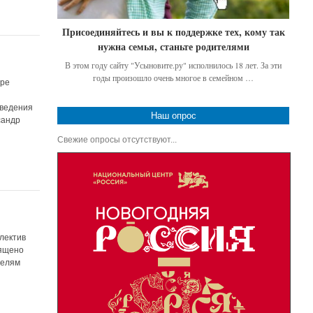
Присоединяйтесь и вы к поддержке тех, кому так
нужна семья, станьте родителями
В этом году сайту "Усыновите.ру" исполнилось 18 лет. За эти
годы произошло очень многое в семейном …
гре
зведения
Наш опрос
сандр
Свежие опросы отсутствуют...
ллектив
вящено
телям