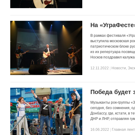
На «УграФесте
В рамках фестиваля «Угр
выступила московская ро
патриотическом блоке ру
из их репертуара посвящ
Носков поздравил калужа
12.11.2022
|
Новости
,
Экс
Победа будет 
Музыканты рок-группы «Зв
сегодня, без сомнения, о
Донбассу, где, кстати, в
ДНР и ЛНР, отправляя гу
16.06.2022
|
Главная лен