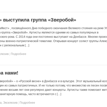
» выступила группа «Зверобой»
аФест» , посвящённого Дню победного окончания Великого стояния на реке У
к-группа «Зверобой». Артисты являются одними из самых популярных в
сского рока. С 2014 года они постоянно выступают на Донбассе. Многие прои
ены военно-патриотической тематике. Открывая концерт солист группы Алек
н с региональным […]
клюзив
|
Подробнее
за нами!
еробой» – о «Русской весне» в Донбассе и в культуре. Этот музыкальный ко
дин из самых патриотичных. И не только потому, что множество их песен пос
 течение восьми лет они регулярно дают концерты. Артисты также помогают жи
манитарную помощь, часто встречаются с […]
та
,
Эксклюзив
|
Подробнее