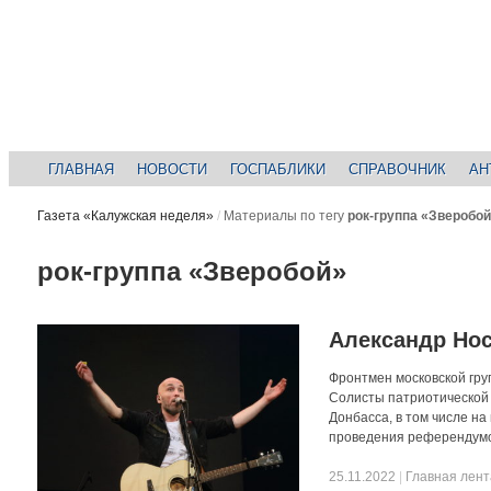
ГЛАВНАЯ
НОВОСТИ
ГОСПАБЛИКИ
СПРАВОЧНИК
АН
Газета «Калужская неделя»
/
Материалы по тегу
рок-группа «Зверобой
рок-группа «Зверобой»
Александр Нос
Фронтмен московской гру
Солисты патриотической р
Донбасса, в том числе на
проведения референдумов
25.11.2022
|
Главная лент