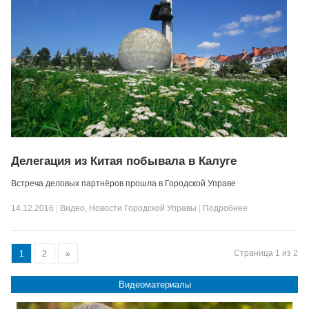
Делегация из Китая побывала в Калуге
Встреча деловых партнёров прошла в Городской Управе
14.12.2016
|
Видео
,
Новости Городской Управы
|
Подробнее
Страница 1 из 2
1
2
»
Видеоматериалы