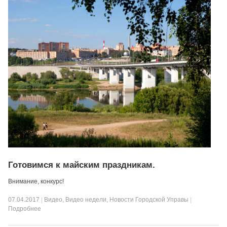
Готовимся к майским праздникам.
Внимание, конкурс!
07.04.2017
|
Видео
,
Видео недели
,
Новости Городской Управы
|
Подробнее