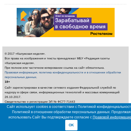
© 2017 «Калужская неделя».
Все права на изображения и тексты принадлежат МБУ «Редакция газеты
«Калужская неделя».
При полном или частичном копировании ссылка на сайт обязательна.
Правовая информация, политика конфиденциальности и в отношении обработки
персональных данных
.
18+
Сайт зарегистрирован в качестве сетевого издания Федеральной службой по
надзору в сфере связи, информационных технологий и массовых коммуникаций
26.10.2017.
Свидетельство о регистрации ЭЛ № ФС77-71443
Учредитель: Муниципальное бюджетное учреждение «Редакция газеты «Калужская
Сайт использует cookies в соответствии с Политикой конфиденциальност
неделя»
Политикой в отношении обработки персональных данных. Продолжая
Главный редактор: Амбарцумян А. Ю. / Электронный адрес редакции:
использовать Сайт Вы подтверждаете согласие с
Правовой информаци
nedelya_kaluga@adm.kaluga.ru / Телефон редакции: 400-424
OK