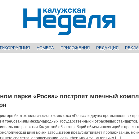
ТИКОРРУПЦИЯ
НОМЕРА
ПРИЛОЖЕНИЯ
РЕДАКЦИЯ
РЕКЛ
ном парке «Росва» построят моечный компл
рн
цистерн биотехнологического комплекса «Росва» и других промышленных пр
сем требованиям международных, государственных и отраслевых стандартов.
гионального развития Калужской области, общий объем инвестиций в проект 
ехнологический цикл мойки автоцистерн предусматривает пропаривание, мойк
тящего средства, ополаскивание, дезинфекцию и сушку горячим […]