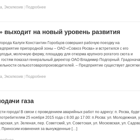
та
,
Эксклюзив
|
Подробнее
» выходит на новый уровень развития
 города Калуги Константин Горобцов совершил рабочую поездку на
едприятие пригородной зоны – ОАО «Совхоз Росва» и встретился с его
угодья, молочную ферму, площадку для откорма крупного рогатого скота и
 гостям показал генеральный директор ОАО Владимир Подгорный. Градонач
ельности сельхозтоваропроизводителей. – Предприятие существует десятки 
та
,
Эксклюзив
|
Подробнее
одачи газа
ти города! В связи с проведением аварийных работ по адресу: п. Росва, буде
отребителям 25 ноября 2015 года с 8.00 до 17.00: п.Росва: ул. Молодежная, у
арская, ул. Зеленая, пер. Советский, ул. Советская, ул. Московская, ул. Садова
. Приносим извинения за вынужденные […]
дробнее