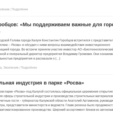
клюзив
|
Подробнее
оробцов: «Мы поддерживаем важные для гор
»
родской Голова города Калуги Константин Горобцов встретился с представит
плекс – Росва» и обсудил с ними вопросы взаимодействия инвестиционного
ацией города. Во встрече приняли участие инвестор АО «Биотехнологически
рной и генеральный директор предприятия Владимир Громовик. Они ознаком
льностью предприятия и рассказали о […]
та
,
Эксклюзив
|
Подробнее
льная индустрия в парке «Росва»
ном парке «Росва» под Калугой состоялась официальная церемония открытия
я сферы строительной индустрии и производства строительных материалов
етные гости – губернатор Калужской области Анатолий Артамонов, руковод
нтра, представители министерств и ведомств. Главе региона было продемонс
автоматизированное производство. Широкий ассортимент блоков из автоклав