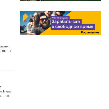
альник
лет. […]
т
л. Мира,
я, пер.