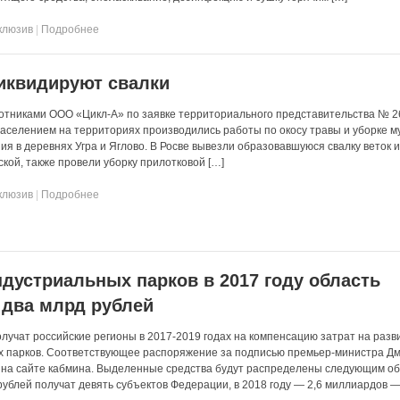
клюзив
|
Подробнее
иквидируют свалки
отниками ООО «Цикл-А» по заявке территориального представительства № 2
населением на территориях производились работы по окосу травы и уборке м
я в деревнях Угра и Яглово. В Росве вывезли образовавшуюся свалку веток и
тской, также провели уборку прилотковой […]
клюзив
|
Подробнее
ндустриальных парков в 2017 году область
 два млрд рублей
олучат российские регионы в 2017-2019 годах на компенсацию затрат на разв
х парков. Соответствующее распоряжение за подписью премьер-министра Д
 на сайте кабмина. Выделенные средства будут распределены следующим об
рублей получат девять субъектов Федерации, в 2018 году — 2,6 миллиардов — 