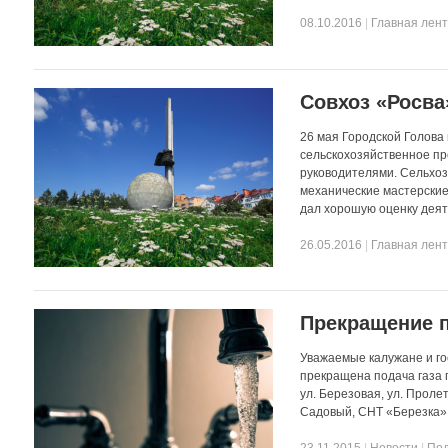
08.10.2016
|
Главная лен
Совхоз «Росва
26 мая Городской Голова
сельскохозяйственное пр
руководителями. Сельхоз
механические мастерские
дал хорошую оценку деят
26.05.2016
|
Главная лен
Прекращение п
Уважаемые калужане и гос
прекращена подача газа п
ул. Березовая, ул. Пролет
Садовый, СНТ «Березка»
23.11.2015
|
Новости
|
По