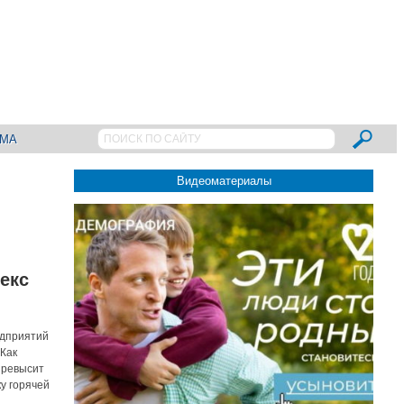
АМА
Видеоматериалы
екс
едприятий
 Как
превысит
у горячей