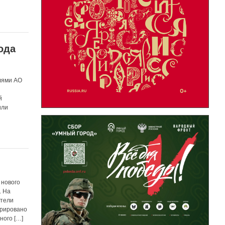
ода
елями АО
й
или
 нового
. На
ители
трировано
ного […]