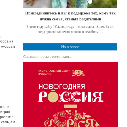
Присоединяйтесь и вы к поддержке тех, кому так
нужна семья, станьте родителями
В этом году сайту "Усыновите.ру" исполнилось 18 лет. За эти
годы произошло очень многое в семейном …
6
усора на
 мусора в
Наш опрос
Свежие опросы отсутствуют...
итие и
митрия
разом: в
семь, а в