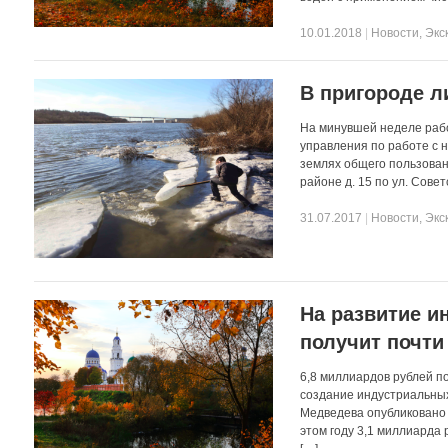
10.01.2018
|
Новости
,
Экс
В пригороде л
На минувшей неделе раб
управления по работе с 
землях общего пользовани
районе д. 15 по ул. Сове
31.07.2017
|
Новости
,
Экс
На развитие и
получит почти
6,8 миллиардов рублей п
создание индустриальны
Медведева опубликовано
этом году 3,1 миллиарда 