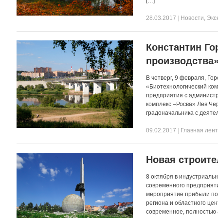
[…]
28.03.2017
|
Новости
,
Экс
Константин Г
производства
В четверг, 9 февраля, Го
«Биотехнологический ком
предприятия с администр
комплекс –Росва» Лев Че
градоначальника с деяте
09.02.2017
|
Главная лен
Новая строите
8 октября в индустриаль
современного предприяти
мероприятие прибыли поч
региона и областного це
современное, полностью 