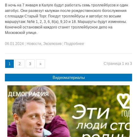
В ночь на 7 января в Калуге будут работать семь троллейбусов и один
автобус. Они развезут калужан после рождественского богослужения
с площади Старый Торг. Поедут троллейбусы и автобус по восьми
маршрутам: №№ 1, 2, 3, 6, 8(а), 9,10 и 18. Маршруты будут изменены.
Конечной остановкой каждого станет троллейбусное депо на
Московской улице.
06.01.2024
|
Новости
,
Эксклюзив
|
Подробнее
Страница 1 из 3
1
2
3
»
Видеоматериалы