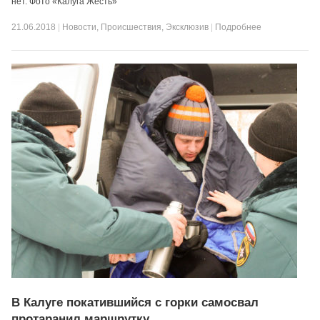
нет. Фото «Калуга Жесть»
21.06.2018
|
Новости
,
Происшествия
,
Эксклюзив
|
Подробнее
В Калуге покатившийся с горки самосвал
протаранил маршрутку