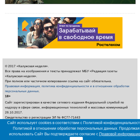
© 2017 «Калужская неделя».
Все права на изображения и тексты принадлежат МБУ «Редакция газеты
«Калужская неделя».
При полном или частичном копировании ссылка на сайт обязательна.
Правовая информация, политика конфиденциальности и в отношении обработки
персональных данных
.
18+
Сайт зарегистрирован в качестве сетевого издания Федеральной службой по
надзору в сфере связи, информационных технологий и массовых коммуникаций
26.10.2017.
Свидетельство о регистрации ЭЛ № ФС77-71443
Учредитель: Муниципальное бюджетное учреждение «Редакция газеты «Калужская
Сайт использует cookies в соответствии с Политикой конфиденциальност
неделя»
Политикой в отношении обработки персональных данных. Продолжая
Главный редактор: Амбарцумян А. Ю. / Электронный адрес редакции:
использовать Сайт Вы подтверждаете согласие с
Правовой информаци
nedelya_kaluga@adm.kaluga.ru / Телефон редакции: 400-424