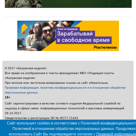
© 2017 «Калужская неделя».
Все права на изображения и тексты принадлежат МБУ «Редакция газеты
«Калужская неделя».
При полном или частичном копировании ссылка на сайт обязательна.
Правовая информация, политика конфиденциальности и в отношении обработки
персональных данных
.
18+
Сайт зарегистрирован в качестве сетевого издания Федеральной службой по
надзору в сфере связи, информационных технологий и массовых коммуникаций
26.10.2017.
Свидетельство о регистрации ЭЛ № ФС77-71443
Учредитель: Муниципальное бюджетное учреждение «Редакция газеты «Калужская
Сайт использует cookies в соответствии с Политикой конфиденциальност
неделя»
Политикой в отношении обработки персональных данных. Продолжая
Главный редактор: Амбарцумян А. Ю. / Электронный адрес редакции:
использовать Сайт Вы подтверждаете согласие с
Правовой информаци