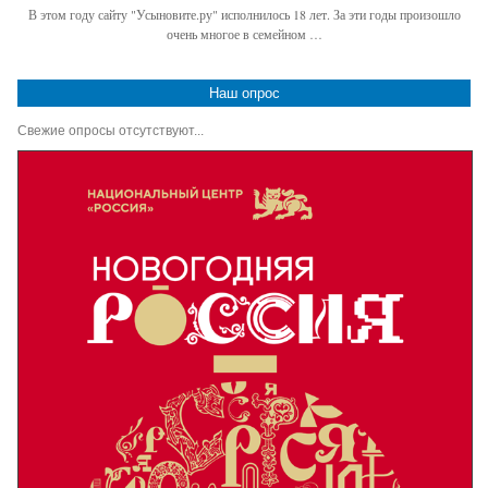
В этом году сайту "Усыновите.ру" исполнилось 18 лет. За эти годы произошло
очень многое в семейном …
Наш опрос
Свежие опросы отсутствуют...