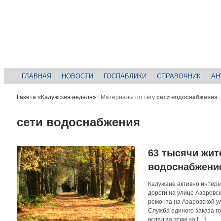
ГЛАВНАЯ
НОВОСТИ
ГОСПАБЛИКИ
СПРАВОЧНИК
АН
Газета «Калужская неделя»
/
Материалы по тегу
сети водоснабжения
:
сети водоснабжения
63 тысячи жи
водоснабжени
Калужане активно интере
дороги на улице Азаровс
ремонта на Азаровской у
Служба единого заказа го
вслед за этим на […]