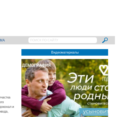
АМА
Видеоматериалы
участка
ого
доконал и
овода,