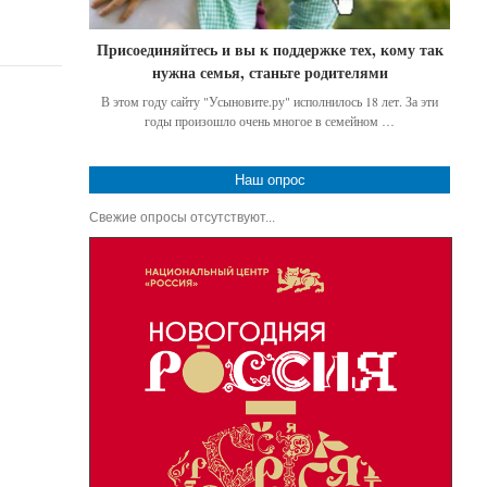
Присоединяйтесь и вы к поддержке тех, кому так
нужна семья, станьте родителями
В этом году сайту "Усыновите.ру" исполнилось 18 лет. За эти
годы произошло очень многое в семейном …
Наш опрос
Свежие опросы отсутствуют...