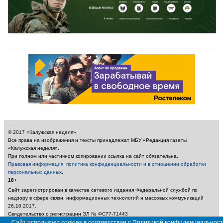
© 2017 «Калужская неделя».
Все права на изображения и тексты принадлежат МБУ «Редакция газеты
«Калужская неделя».
При полном или частичном копировании ссылка на сайт обязательна.
Правовая информация, политика конфиденциальности и в отношении обработки
персональных данных
.
18+
Сайт зарегистрирован в качестве сетевого издания Федеральной службой по
надзору в сфере связи, информационных технологий и массовых коммуникаций
26.10.2017.
Свидетельство о регистрации ЭЛ № ФС77-71443
Учредитель: Муниципальное бюджетное учреждение «Редакция газеты «Калужская
Сайт использует cookies в соответствии с Политикой конфиденциальност