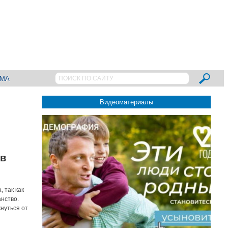
АМА
Видеоматериалы
 в
 так как
нство.
нуться от