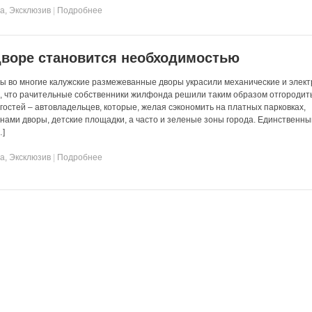
та
,
Эксклюзив
|
Подробнее
дворе становится необходимостью
ы во многие калужские размежеванные дворы украсили механические и элек
о, что рачительные собственники жилфонда решили таким образом отгородит
остей – автовладельцев, которые, желая сэкономить на платных парковках,
ами дворы, детские площадки, а часто и зеленые зоны города. Единственны
…]
та
,
Эксклюзив
|
Подробнее