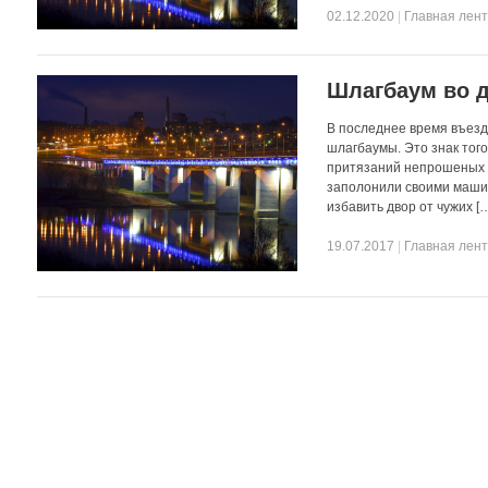
02.12.2020
|
Главная лен
Шлагбаум во 
В последнее время въезд
шлагбаумы. Это знак тог
притязаний непрошеных г
заполонили своими машин
избавить двор от чужих [
19.07.2017
|
Главная лен