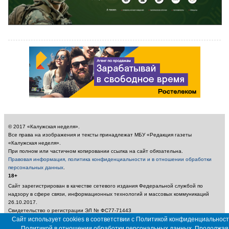
© 2017 «Калужская неделя».
Все права на изображения и тексты принадлежат МБУ «Редакция газеты
«Калужская неделя».
При полном или частичном копировании ссылка на сайт обязательна.
Правовая информация, политика конфиденциальности и в отношении обработки
персональных данных
.
18+
Сайт зарегистрирован в качестве сетевого издания Федеральной службой по
надзору в сфере связи, информационных технологий и массовых коммуникаций
26.10.2017.
Свидетельство о регистрации ЭЛ № ФС77-71443
Учредитель: Муниципальное бюджетное учреждение «Редакция газеты «Калужская
Сайт использует cookies в соответствии с Политикой конфиденциальност
неделя»
Политикой в отношении обработки персональных данных. Продолжая