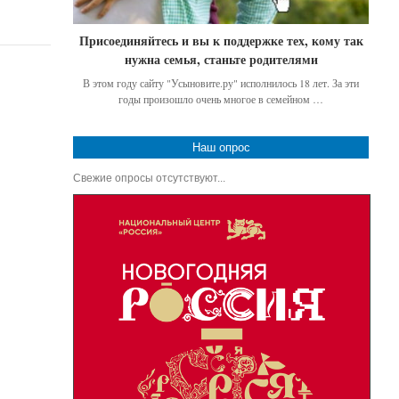
Присоединяйтесь и вы к поддержке тех, кому так
нужна семья, станьте родителями
В этом году сайту "Усыновите.ру" исполнилось 18 лет. За эти
годы произошло очень многое в семейном …
Наш опрос
Свежие опросы отсутствуют...