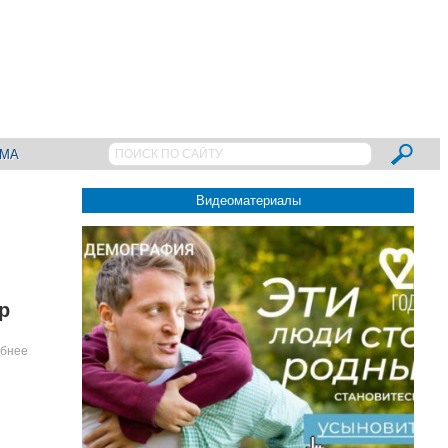
АМА
Видеоматериалы
р
бнее