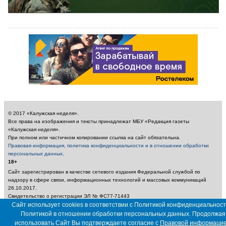
© 2017 «Калужская неделя».
Все права на изображения и тексты принадлежат МБУ «Редакция газеты
«Калужская неделя».
При полном или частичном копировании ссылка на сайт обязательна.
Правовая информация, политика конфиденциальности и в отношении обработки
персональных данных
.
18+
Сайт зарегистрирован в качестве сетевого издания Федеральной службой по
надзору в сфере связи, информационных технологий и массовых коммуникаций
26.10.2017.
Свидетельство о регистрации ЭЛ № ФС77-71443
Учредитель: Муниципальное бюджетное учреждение «Редакция газеты «Калужская
Сайт использует cookies в соответствии с Политикой конфиденциальност
неделя»
Политикой в отношении обработки персональных данных. Продолжая
Главный редактор: Амбарцумян А. Ю. / Электронный адрес редакции:
использовать Сайт Вы подтверждаете согласие с
Правовой информаци