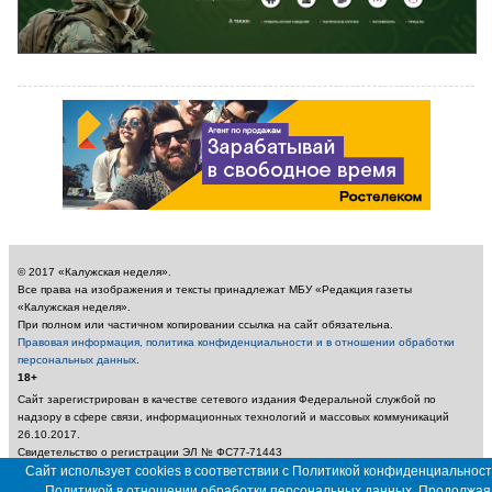
© 2017 «Калужская неделя».
Все права на изображения и тексты принадлежат МБУ «Редакция газеты
«Калужская неделя».
При полном или частичном копировании ссылка на сайт обязательна.
Правовая информация, политика конфиденциальности и в отношении обработки
персональных данных
.
18+
Сайт зарегистрирован в качестве сетевого издания Федеральной службой по
надзору в сфере связи, информационных технологий и массовых коммуникаций
26.10.2017.
Свидетельство о регистрации ЭЛ № ФС77-71443
Учредитель: Муниципальное бюджетное учреждение «Редакция газеты «Калужская
Сайт использует cookies в соответствии с Политикой конфиденциальност
неделя»
Политикой в отношении обработки персональных данных. Продолжая