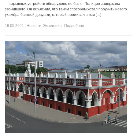
— взрывных устройств обнаружено не было. Полиция задержала
звонившего. Он объяснил, что таким способом хотел проучить нового
ухажёра бывшей девушки, который проживал в том […]
19.05.2021
|
Новости
,
Эксклюзив
|
Подробнее