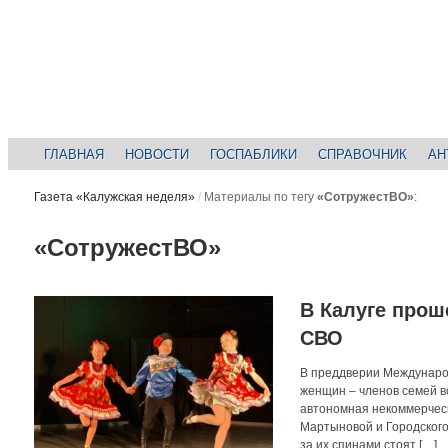
ГЛАВНАЯ
НОВОСТИ
ГОСПАБЛИКИ
СПРАВОЧНИК
АН
Газета «Калужская неделя»
/
Материалы по тегу
«СотружестВО»
:
«СотружестВО»
В Калуге прош
СВО
В преддверии Международ
женщин – членов семей 
автономная некоммерчес
Мартыновой и Городского 
за их спинами стоят […]