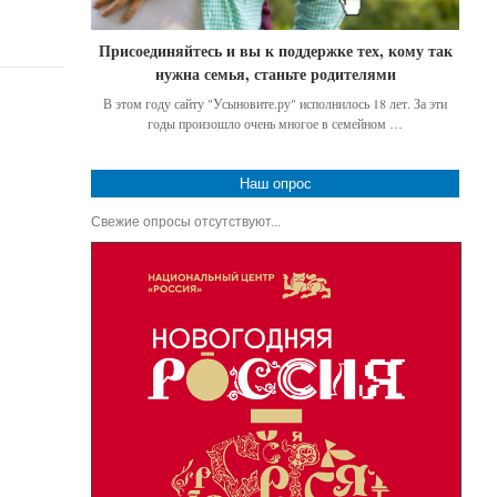
Присоединяйтесь и вы к поддержке тех, кому так
нужна семья, станьте родителями
В этом году сайту "Усыновите.ру" исполнилось 18 лет. За эти
годы произошло очень многое в семейном …
Наш опрос
Свежие опросы отсутствуют...