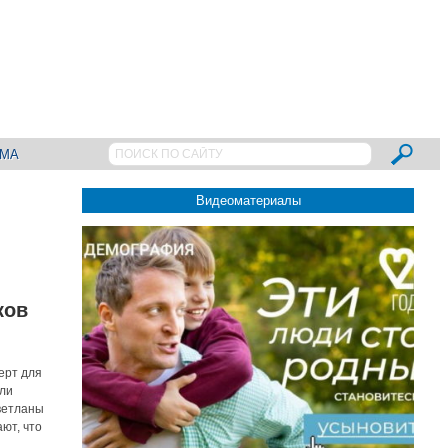
АМА
Видеоматериалы
ков
ерт для
или
ветланы
ают, что