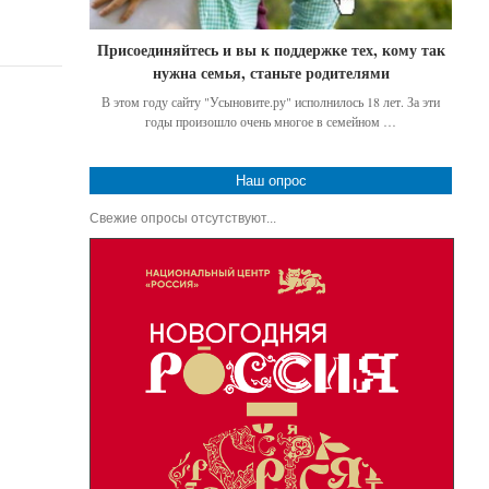
Присоединяйтесь и вы к поддержке тех, кому так
нужна семья, станьте родителями
В этом году сайту "Усыновите.ру" исполнилось 18 лет. За эти
годы произошло очень многое в семейном …
Наш опрос
Свежие опросы отсутствуют...