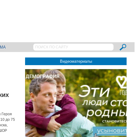
АМА
Видеоматериалы
ких
и Героя
10 до 75
нска,
СШОР