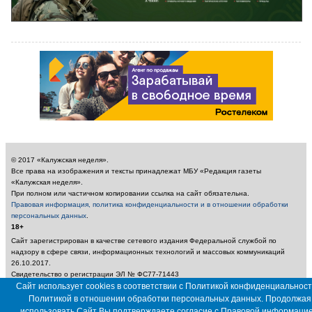
© 2017 «Калужская неделя».
Все права на изображения и тексты принадлежат МБУ «Редакция газеты
«Калужская неделя».
При полном или частичном копировании ссылка на сайт обязательна.
Правовая информация, политика конфиденциальности и в отношении обработки
персональных данных
.
18+
Сайт зарегистрирован в качестве сетевого издания Федеральной службой по
надзору в сфере связи, информационных технологий и массовых коммуникаций
26.10.2017.
Свидетельство о регистрации ЭЛ № ФС77-71443
Учредитель: Муниципальное бюджетное учреждение «Редакция газеты «Калужская
Сайт использует cookies в соответствии с Политикой конфиденциальност
неделя»
Политикой в отношении обработки персональных данных. Продолжая
Главный редактор: Амбарцумян А. Ю. / Электронный адрес редакции:
использовать Сайт Вы подтверждаете согласие с
Правовой информаци