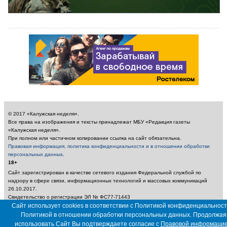
© 2017 «Калужская неделя».
Все права на изображения и тексты принадлежат МБУ «Редакция газеты
«Калужская неделя».
При полном или частичном копировании ссылка на сайт обязательна.
Правовая информация, политика конфиденциальности и в отношении обработки
персональных данных
.
18+
Сайт зарегистрирован в качестве сетевого издания Федеральной службой по
надзору в сфере связи, информационных технологий и массовых коммуникаций
26.10.2017.
Свидетельство о регистрации ЭЛ № ФС77-71443
Учредитель: Муниципальное бюджетное учреждение «Редакция газеты «Калужская
Сайт использует cookies в соответствии с Политикой конфиденциальност
неделя»
Политикой в отношении обработки персональных данных. Продолжая
Главный редактор: Амбарцумян А. Ю. / Электронный адрес редакции:
использовать Сайт Вы подтверждаете согласие с
Правовой информаци