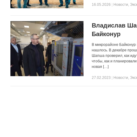
16.05.2026
|
Новости
,
Экс
Владислав Ша
Байконур
В микрорайоне Байконур
нашлось. В декабре прош
Шапша проверил, как иду
чтобы, как и планировали
новая […]
27.02.2023
|
Новости
,
Экс