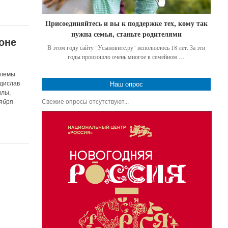
Присоединяйтесь и вы к поддержке тех, кому так
нужна семья, станьте родителями
оне
В этом году сайту "Усыновите.ру" исполнилось 18 лет. За эти
годы произошло очень многое в семейном …
блемы
адислав
Наш опрос
илы,
Свежие опросы отсутствуют...
тября