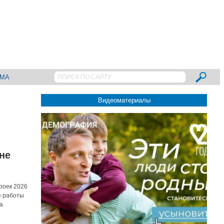
АМА
Видеоматериалы
не
роек 2026
е работы
а