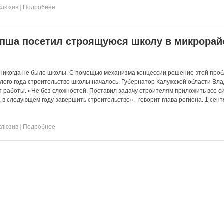
клюзив
|
Подробнее
пша посетил строящуюся школу в микрорай
 никогда не было школы. С помощью механизма концессии решение этой про
лого года строительство школы началось. Губернатор Калужской области Вл
т работы. «Не без сложностей. Поставил задачу строителям приложить все с
, в следующем году завершить строительство», -говорит глава региона. 1 сен
клюзив
|
Подробнее