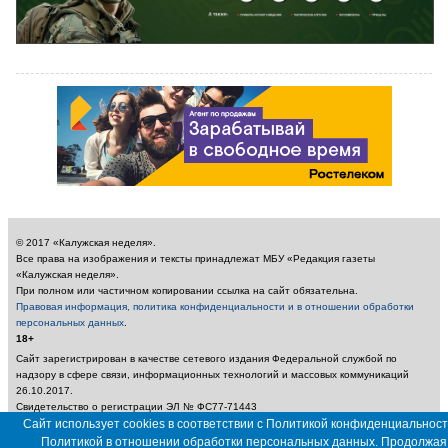
© 2017 «Калужская неделя».
Все права на изображения и тексты принадлежат МБУ «Редакция газеты
«Калужская неделя».
При полном или частичном копировании ссылка на сайт обязательна.
Правовая информация, политика конфиденциальности и в отношении обработки
персональных данных
.
18+
Сайт зарегистрирован в качестве сетевого издания Федеральной службой по
надзору в сфере связи, информационных технологий и массовых коммуникаций
26.10.2017.
Свидетельство о регистрации ЭЛ № ФС77-71443
Учредитель: Муниципальное бюджетное учреждение «Редакция газеты «Калужская
Сайт использует cookies в соответствии с Политикой конфиденциальност
неделя»
Политикой в отношении обработки персональных данных. Продолжая