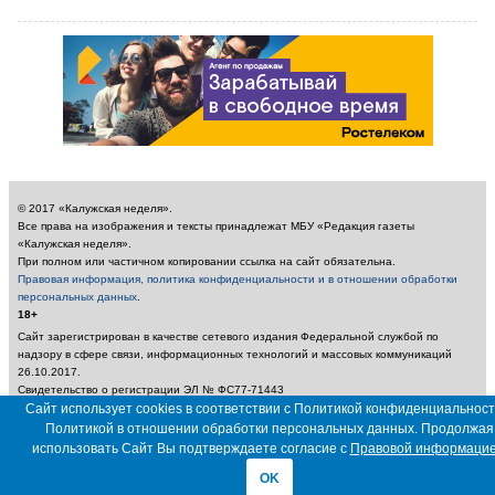
© 2017 «Калужская неделя».
Все права на изображения и тексты принадлежат МБУ «Редакция газеты
«Калужская неделя».
При полном или частичном копировании ссылка на сайт обязательна.
Правовая информация, политика конфиденциальности и в отношении обработки
персональных данных
.
18+
Сайт зарегистрирован в качестве сетевого издания Федеральной службой по
надзору в сфере связи, информационных технологий и массовых коммуникаций
26.10.2017.
Свидетельство о регистрации ЭЛ № ФС77-71443
Учредитель: Муниципальное бюджетное учреждение «Редакция газеты «Калужская
Сайт использует cookies в соответствии с Политикой конфиденциальност
неделя»
Политикой в отношении обработки персональных данных. Продолжая
Главный редактор: Амбарцумян А. Ю. / Электронный адрес редакции:
использовать Сайт Вы подтверждаете согласие с
Правовой информаци
nedelya_kaluga@adm.kaluga.ru / Телефон редакции: 400-424
OK