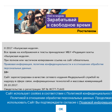
© 2017 «Калужская неделя».
Все права на изображения и тексты принадлежат МБУ «Редакция газеты
«Калужская неделя».
При полном или частичном копировании ссылка на сайт обязательна.
Правовая информация, политика конфиденциальности и в отношении обработки
персональных данных
.
18+
Сайт зарегистрирован в качестве сетевого издания Федеральной службой по
надзору в сфере связи, информационных технологий и массовых коммуникаций
26.10.2017.
Свидетельство о регистрации ЭЛ № ФС77-71443
Учредитель: Муниципальное бюджетное учреждение «Редакция газеты «Калужская
Сайт использует cookies в соответствии с Политикой конфиденциальност
неделя»
Политикой в отношении обработки персональных данных. Продолжая
Главный редактор: Амбарцумян А. Ю. / Электронный адрес редакции:
использовать Сайт Вы подтверждаете согласие с
Правовой информаци
nedelya_kaluga@adm.kaluga.ru / Телефон редакции: 400-424
OK