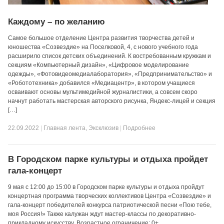
Каждому – по желанию
Самое большое отделение Центра развития творчества детей и
юношества «Созвездие» на Поселковой, 4, с нового учебного года
расширило список детских объединений. К востребованным кружкам и
секциям «Компьютерный дизайн», «Цифровое моделирование
одежды», «Фотовидеомедиалаборатория», «Предпринимательство» и
«Робототехника» добавился «Медиацентр», в котором учащиеся
осваивают основы мультимедийной журналистики, а совсем скоро
начнут работать мастерская авторского рисунка, Яндекс-лицей и секция
[…]
22.09.2022
|
Главная лента
,
Эксклюзив
|
Подробнее
В Городском парке культуры и отдыха пройдет
гала-концерт
9 мая с 12:00 до 15:00 в Городском парке культуры и отдыха пройдут
концертная программа творческих коллективов Центра «Созвездие» и
гала-концерт победителей конкурса патриотической песни «Пою тебе,
моя Россия!» Также калужан ждут мастер-классы по декоративно-
прикладному искусству. Возрастное ограничение: 0+