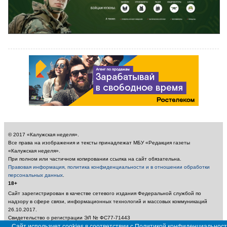
© 2017 «Калужская неделя».
Все права на изображения и тексты принадлежат МБУ «Редакция газеты
«Калужская неделя».
При полном или частичном копировании ссылка на сайт обязательна.
Правовая информация, политика конфиденциальности и в отношении обработки
персональных данных
.
18+
Сайт зарегистрирован в качестве сетевого издания Федеральной службой по
надзору в сфере связи, информационных технологий и массовых коммуникаций
26.10.2017.
Свидетельство о регистрации ЭЛ № ФС77-71443
Учредитель: Муниципальное бюджетное учреждение «Редакция газеты «Калужская
Сайт использует cookies в соответствии с Политикой конфиденциальност