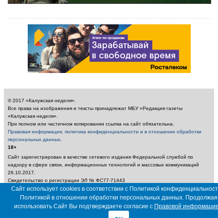
© 2017 «Калужская неделя».
Все права на изображения и тексты принадлежат МБУ «Редакция газеты
«Калужская неделя».
При полном или частичном копировании ссылка на сайт обязательна.
Правовая информация, политика конфиденциальности и в отношении обработки
персональных данных
.
18+
Сайт зарегистрирован в качестве сетевого издания Федеральной службой по
надзору в сфере связи, информационных технологий и массовых коммуникаций
26.10.2017.
Свидетельство о регистрации ЭЛ № ФС77-71443
Учредитель: Муниципальное бюджетное учреждение «Редакция газеты «Калужская
Сайт использует cookies в соответствии с Политикой конфиденциальност
неделя»
Политикой в отношении обработки персональных данных. Продолжая
Главный редактор: Амбарцумян А. Ю. / Электронный адрес редакции:
использовать Сайт Вы подтверждаете согласие с
Правовой информаци
nedelya_kaluga@adm.kaluga.ru / Телефон редакции: 400-424